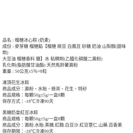
品名 : 榴槤冰心粽 (奶素)
成份 : 麥芽糖 榴槤餡【榴槤 綠豆 白鳳豆 砂糖 奶油 山梨醇(甜味
劑)
大豆油 榴槤香料 鹽】水 粘稠劑(乙醯化磷酸二澱粉)
乳化劑(脂肪酸甘油酯) 天然馬鈴薯澱粉
重量 : 50公克±5％×8粒
凍頂花生冰粽
商品成分：澱粉、水貽、綠茶、花生、特砂
商品規格：每顆50g±5g/一盒8顆
保存方式：-18℃冷凍90天
黑糖奶皇紅豆冰粽
商品規格：每顆50g±5g/一盒8顆
商品成分：澱粉.水貽.黑糖.紅麴.白豆沙.紅豆薏仁.山藥.百香果
保存期限：-18℃冷凍90天