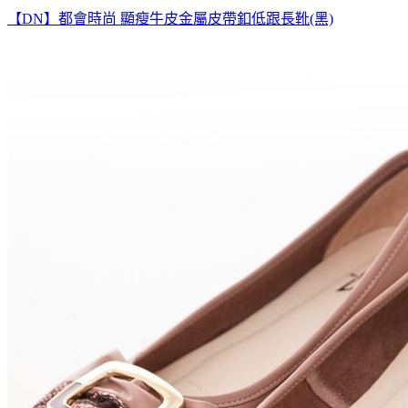
【DN】都會時尚 顯瘦牛皮金屬皮帶釦低跟長靴(黑)