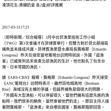
凍頂花生-黑糖奶皇 各2盒)好評推薦
2017-03-3117:21
〔即時新聞／綜合報導〕3月中台菲漁業技術工作小組
（TWG）第3次會議才在菲律賓舉行，但雙方對於菲北鄰接區
捕魚並未達成共識。菲律賓漁業暨水產局長龔格那（Eduardo
Gongona）昨天在接受當地電視台訪問時就說，外國「盜漁
者」已威脅到呂宋島東北部漁民的生計，他也點名了包含台
灣、日本等國的漁民。
據《ABS-CBN》報導，龔格那（Eduardo Gongona）昨天接受
《ANC電視台》訪問時表示，雖然班哈姆高地（Benham
Rise）海域沒有主權的爭議，但越界捕魚是個很大的問題，
「外國有大型漁船，可以停留很久，當他們擁有這麼先進的漁
船時，我們很多的鮪魚，當然會被他們釣走」。節目主持人接
著問龔格那，「盜漁者」來自哪些國家，龔格那隨即回答，