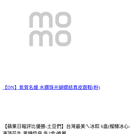
【DN】氣質名媛 水鑽珠光蝴蝶結真皮跟鞋(粉)
【蘋果日報評比優勝-土豆們】台灣最美ㄟ冰粽 6盒(榴槤冰心-
凍頂花生-黑糖奶皇 各2盒)推薦