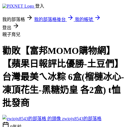
登入
我的部落格
我的部落格後台
我的帳號
登出
親子育兒
勸敗【富邦MOMO購物網】
【蘋果日報評比優勝-土豆們】
台灣最美ㄟ冰粽 6盒(榴槤冰心-
凍頂花生-黑糖奶皇 各2盒) t恤
批發商
zwiojx8543的部落格
9年前