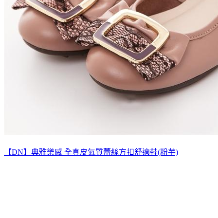
【DN】典雅樂感 全真皮氣質蕾絲方扣舒適鞋(粉芋)