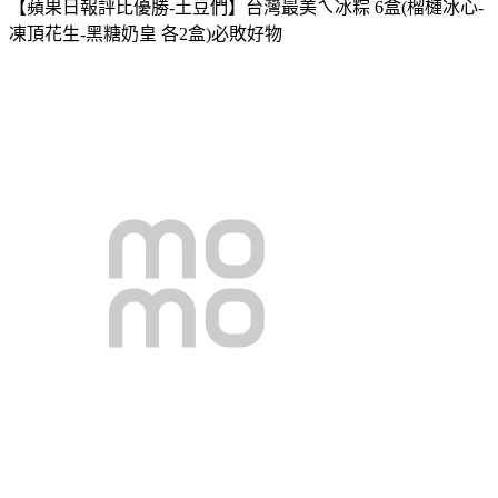
【蘋果日報評比優勝-土豆們】台灣最美ㄟ冰粽 6盒(榴槤冰心-
凍頂花生-黑糖奶皇 各2盒)必敗好物