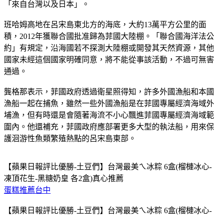
「來自台灣以及日本」。
班哈姆高地在呂宋島東北方的海底，大約13萬平方公里的面
積，2012年獲聯合國批准歸為菲國大陸棚。「聯合國海洋法公
約」有規定，沿海國若不探測大陸棚或開發其天然資源，其他
國家未經這個國家明確同意，將不能從事該活動，不過可無害
通過。
龔格那表示，菲國政府透過衛星照得知，許多外國漁船和本國
漁船一起在捕魚，雖然一些外國漁船是在菲國專屬經濟海域外
埔漁，但有時還是會隨著海流不小心飄進菲國專屬經濟海域範
圍內。他還補充，菲國政府應部署更多大型的執法船，用來保
護洄游性魚類繁殖熱點的呂宋島東部。
【蘋果日報評比優勝-土豆們】台灣最美ㄟ冰粽 6盒(榴槤冰心-
凍頂花生-黑糖奶皇 各2盒)真心推薦
蛋糕推薦台中
【蘋果日報評比優勝-土豆們】台灣最美ㄟ冰粽 6盒(榴槤冰心-