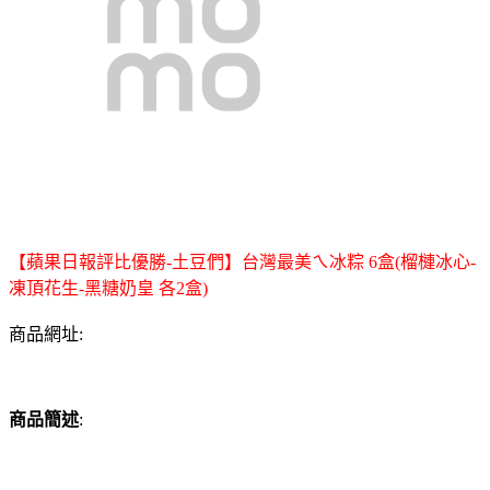
【蘋果日報評比優勝-土豆們】台灣最美ㄟ冰粽 6盒(榴槤冰心-
凍頂花生-黑糖奶皇 各2盒)
商品網址:
商品簡述
: