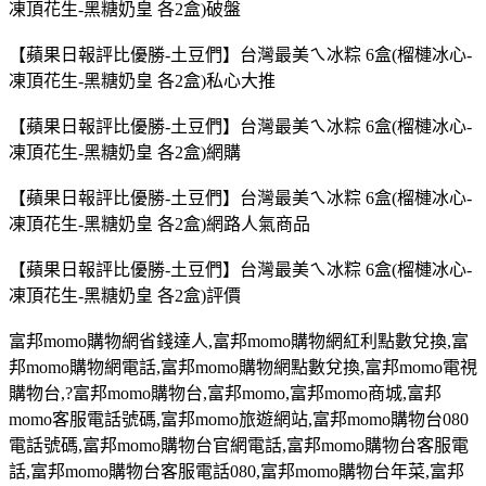
凍頂花生-黑糖奶皇 各2盒)破盤
【蘋果日報評比優勝-土豆們】台灣最美ㄟ冰粽 6盒(榴槤冰心-
凍頂花生-黑糖奶皇 各2盒)私心大推
【蘋果日報評比優勝-土豆們】台灣最美ㄟ冰粽 6盒(榴槤冰心-
凍頂花生-黑糖奶皇 各2盒)網購
【蘋果日報評比優勝-土豆們】台灣最美ㄟ冰粽 6盒(榴槤冰心-
凍頂花生-黑糖奶皇 各2盒)網路人氣商品
【蘋果日報評比優勝-土豆們】台灣最美ㄟ冰粽 6盒(榴槤冰心-
凍頂花生-黑糖奶皇 各2盒)評價
富邦
momo
購物網省錢達人
,
富邦
momo
購物網紅利點數兌換
,
富
邦
momo
購物網電話
,
富邦
momo
購物網點數兌換
,
富邦
momo
電視
購物台
,?
富邦
momo
購物台,富邦
momo,
富邦
momo
商城
,
富邦
momo
客服電話號碼
,
富邦
momo
旅遊網站
,
富邦
momo
購物台
080
電話號碼
,
富邦
momo
購物台官網電話
,
富邦
momo
購物台客服電
話
,
富邦
momo
購物台客服電話
080,
富邦
momo
購物台年菜
,
富邦