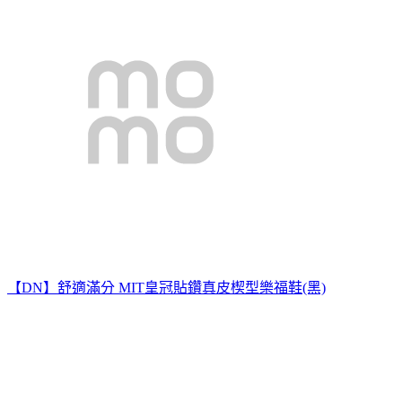
【DN】舒適滿分 MIT皇冠貼鑽真皮楔型樂福鞋(黑)