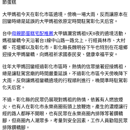
節蛋糕
大甲媽祖今天在彰化市區遶境，傍晚一場大雨，反而讓原本在
回鑾時總是延誤的大甲媽祖依原定時間駐駕彰化天后宮。
台中
母親節蛋糕宅配推薦
大甲鎮瀾宮媽祖9天8夜的遶境活動，
媽祖鑾轎今天沿著台1線中山路一路北上，行經員林市、大村
鄉、花壇鄉以及彰化市，彰化縣長魏明谷下午也特別在花壇鄉
迎接大甲媽鑾轎，向媽祖祈求國泰民安、健康幸福平安。
往年大甲媽回鑾經過彰化市區時，熱情的信眾搶著迎接媽祖，
總是讓駐駕宮廟的時間嚴重延誤，不過彰化市區今天傍晚降下
大雨，反倒讓媽祖鑾轎遶境的行程順利進行，晚間準時駐駕彰
化天后宮。
不過，彰化縣的民眾仍展現對媽祖的熱情，依舊有人燃放煙
火，也有人在彰化市永樂商圈街頭上放鞭炮，產生的濃煙讓行
經的路人都睜不開眼，也有民眾在永樂商圈內排隊等著鑽轎
腳，但商圈內人潮眾多，考量到安全因素，工作人員勸阻民眾
排隊鑽轎腳。