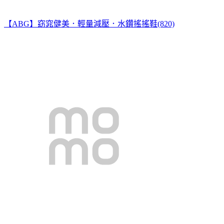
【ABG】窈窕健美．輕量減壓．水鑽搖搖鞋(820)