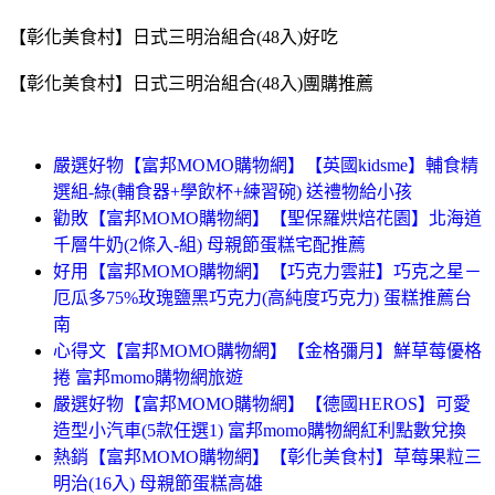
【彰化美食村】日式三明治組合(48入)好吃
【彰化美食村】日式三明治組合(48入)團購推薦
嚴選好物【富邦MOMO購物網】【英國kidsme】輔食精
選組-綠(輔食器+學飲杯+練習碗) 送禮物給小孩
勸敗【富邦MOMO購物網】【聖保羅烘焙花園】北海道
千層牛奶(2條入-組) 母親節蛋糕宅配推薦
好用【富邦MOMO購物網】【巧克力雲莊】巧克之星－
厄瓜多75%玫瑰鹽黑巧克力(高純度巧克力) 蛋糕推薦台
南
心得文【富邦MOMO購物網】【金格彌月】鮮草莓優格
捲 富邦momo購物網旅遊
嚴選好物【富邦MOMO購物網】【德國HEROS】可愛
造型小汽車(5款任選1) 富邦momo購物網紅利點數兌換
熱銷【富邦MOMO購物網】【彰化美食村】草莓果粒三
明治(16入) 母親節蛋糕高雄