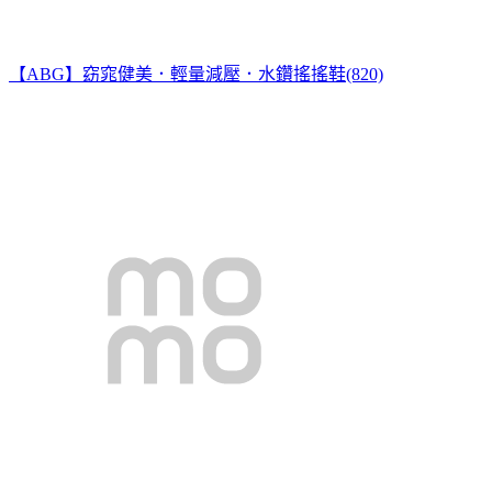
【ABG】窈窕健美．輕量減壓．水鑽搖搖鞋(820)