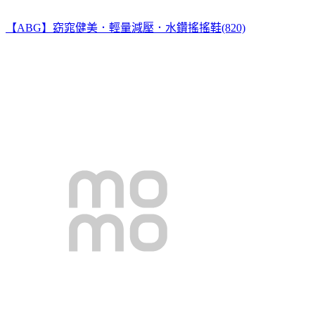
【ABG】窈窕健美．輕量減壓．水鑽搖搖鞋(820)