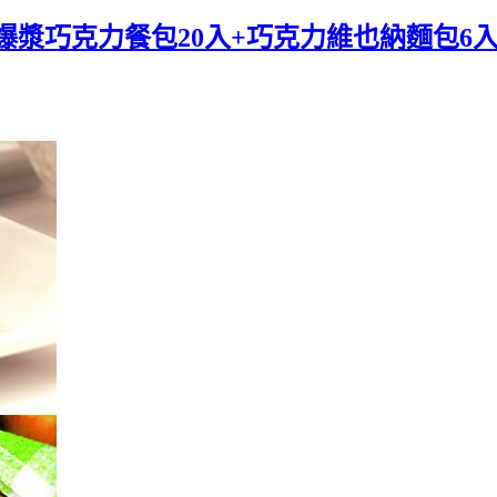
爆漿巧克力餐包20入+巧克力維也納麵包6入