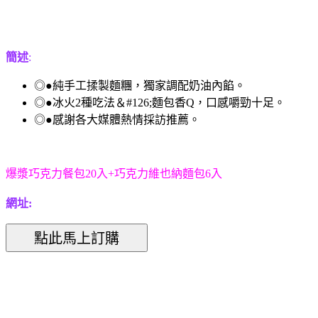
簡述
:
◎●純手工揉製麵糰，獨家調配奶油內餡。
◎●冰火2種吃法＆#126;麵包香Q，口感嚼勁十足。
◎●感謝各大媒體熱情採訪推薦。
爆漿巧克力餐包20入+巧克力維也納麵包6入
網址: