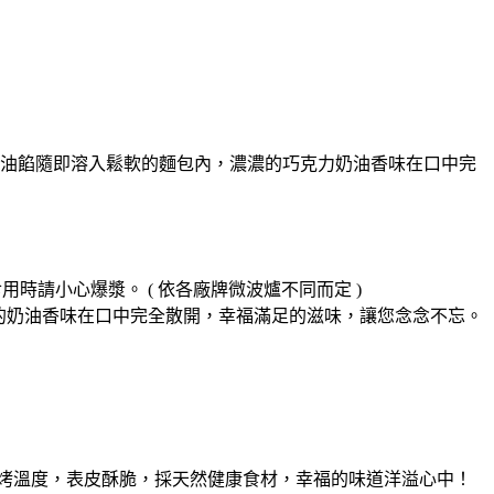
油餡隨即溶入鬆軟的麵包內，濃濃的巧克力奶油香味在口中完
，食用時請小心爆漿。 ( 依各廠牌微波爐不同而定 )
，濃濃的奶油香味在口中完全散開，幸福滿足的滋味，讓您念念不忘。
烤溫度，表皮酥脆，採天然健康食材，幸福的味道洋溢心中！