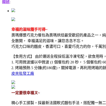
描述
:
幸福的滋味隨手可得~
奧瑪爆漿巧克力餐包為奧瑪烘焙最受歡迎的產品之一，純
全散開， 幸福滿足的滋味，讓您念念不忘。
巧克力口味的麵皮，香濃可口，喜愛巧克力的你，千萬別
【食用方式】 由於運送全程採低溫冷凍宅配，欲食用時，冷
1. 可用微波爐以中微波 (1 個餐包約 20 秒， 5 個
2. 烤箱預熱 5 分鐘(約180度)，關掉電源，再利
皮夾批發工廠
一定要很幸福ㄡ~
精心手工揉製，採最新法國軟式麵包手法，搭配獨一無二