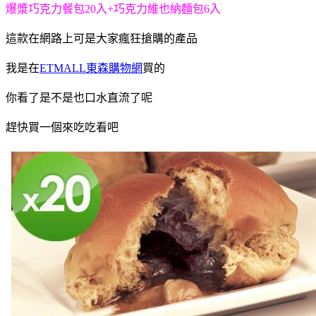
爆漿巧克力餐包20入+巧克力維也納麵包6入
這款在網路上可是大家瘋狂搶購的產品
我是在
ETMALL東森購物網
買的
你看了是不是也口水直流了呢
趕快買一個來吃吃看吧