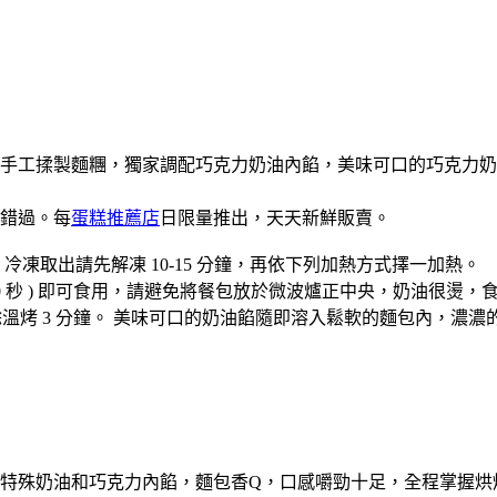
手工揉製麵糰，獨家調配巧克力奶油內餡，美味可口的巧克力奶
錯過。每
蛋糕推薦店
日限量推出，天天新鮮販賣。
凍取出請先解凍 10-15 分鐘，再依下列加熱方式擇一加熱。
餐包約 60 秒 ) 即可食用，請避免將餐包放於微波爐正中央，奶油很燙
用烤箱的餘溫烤 3 分鐘。 美味可口的奶油餡隨即溶入鬆軟的麵包內
特殊奶油和巧克力內餡，麵包香Q，口感嚼勁十足，全程掌握烘