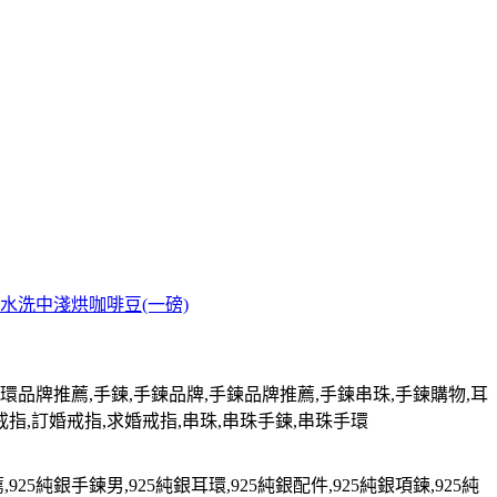
非洲水洗中淺烘咖啡豆(一磅)
環品牌推薦
,
手鍊
,
手鍊品牌
,
手鍊品牌推薦
,
手鍊串珠
,
手鍊購物
,
耳
戒指
,
訂婚戒指
,
求婚戒指
,
串珠
,
串珠手鍊
,
串珠手環
薦
,925
純銀手鍊男
,925
純銀耳環
,925
純銀配件
,925
純銀項鍊
,925
純