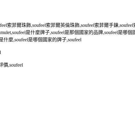
feel
索菲爾珠飾
,soufeel
索菲爾英倫珠飾
,soufeel
索菲爾手鍊
,soufeel
amulet,soufeel
是什麼牌子
,soufeel
是那個國家的品牌
,soufeel
是哪個
是什麼
,soufeel
是哪個國家的牌子
,soufeel
l
評價
,soufeel