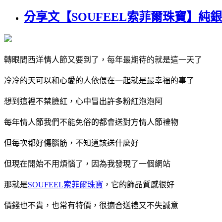
分享文【SOUFEEL索菲爾珠寶】純銀 母女 -
轉眼間西洋情人節又要到了，每年最期待的就是這一天了
冷冷的天可以和心愛的人依偎在一起就是最幸福的事了
想到這裡不禁臉紅，心中冒出許多粉紅泡泡阿
每年情人節我們不能免俗的都會送對方情人節禮物
但每次都好傷腦筋，不知道該送什麼好
但現在開始不用煩惱了，因為我發現了一個網站
那就是
SOUFEEL索菲爾珠寶
，它的飾品質感很好
價錢也不貴，也常有特價，很適合送禮又不失誠意