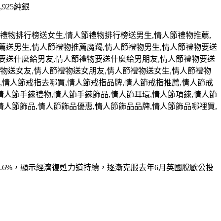
,925
純銀
禮物排行榜送女生
,
情人節禮物排行榜送男生
,
情人節禮物推薦
,
薦送男生
,
情人節禮物推薦魔羯
,
情人節禮物男生
,
情人節禮物要送
要送什麼給男友
,
情人節禮物要送什麼給男朋友
,
情人節禮物要送
物送女友
,
情人節禮物送女朋友
,
情人節禮物送女生
,
情人節禮物
,
情人節戒指去哪買
,
情人節戒指品牌
,
情人節戒指推薦
,
情人節戒
情人節手鍊禮物
,
情人節手鍊飾品
,
情人節耳環
,
情人節項鍊
,
情人節
情人節飾品
,
情人節飾品優惠
,
情人節飾品品牌
,
情人節飾品哪裡買
,
.6%，顯示經濟復甦力道持續，逐漸克服去年6月英國脫歐公投