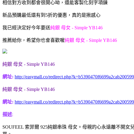
相信對方收到都會很開心呦，還能客製化刻字項鍊
新品預購最低還有到5折的優惠，真的是揪感心
我已經決定好今年要送
純銀 母女 - Simple YB146
推薦給你，希望你也會喜歡喔
純銀 母女 - Simple YB146
純銀 母女 - Simple YB146
網址:
http://easymall.co/redirect.php?k=b5390470f6699a2cab20
純銀 母女 - Simple YB146
網址:
http://easymall.co/redirect.php?k=b5390470f6699a2cab20
描述
:
SOUFEEL 索菲爾 925純銀串珠 母女。母親的心永遠離不