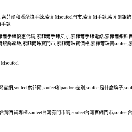
較
,
索菲爾和潘朵拉手鍊
,
索菲爾
soufeel
門市
,
索菲爾手鍊
,
索菲爾銀飾
爾手鍊
菲爾手鍊優惠代碼
,
索菲爾手鍊尺寸
,
索菲爾手鍊電話
,
索菲爾銀飾
爾銀飾產地
,
索菲爾珠寶門市
,
索菲爾珠寶價格
,
索菲爾珠寶
soufeel,
菲爾
soufeel
灣官網
,soufeel
索菲爾
,soufeel
和
pandora
差別
,soufeel
是什麼牌子
,sou
台灣百貨專櫃
,soufeel
台灣有門市嗎
,soufeel
台灣官網門市
,soufeel