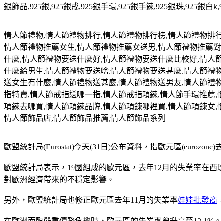
銀飾品
,925
銀
,925
銀戒
,925
銀手環
,925
銀手鍊
,925
銀珠
,925
銀白
k,
情人節禮物
,
情人節禮物排行
,
情人節禮物排行榜
,
情人節禮物排
情人節禮物推薦女生
,
情人節禮物推薦女送男
,
情人節禮物推薦對
什麼
,
情人節禮物要送什麼好
,
情人節禮物要送什麼比較好
,
情人
什麼給男生
,
情人節禮物要送啥
,
情人節禮物要送甚麼
,
情人節禮
送女生有什麼
,
情人節禮物送甚麼
,
情人節禮物送男友
,
情人節禮
指特賣
,
情人節戒指送哪一指
,
情人節戒指項鍊
,
情人節手環推薦
,
項鍊去哪買
,
情人節項鍊品牌
,
情人節項鍊哪裡買
,
情人節項鍊女
,
情人節飾品店
,
情人節飾品推薦
,
情人節飾品系列
歐盟統計局(Eurostat)今天(31日)公布資料，指歐元區(euro
歐盟統計局表示，19國組成的歐元區，去年12月的失業率在
對歐洲經濟帶來的不穩定影響。
另外，歐盟統計局也修正歐元區去年11月的失業率
娃娃批發商
在歐洲面臨嚴重債務危機時，歐元區的失業率曾升高至12.1%