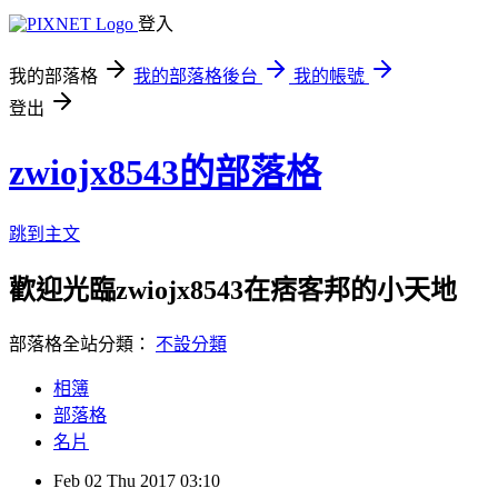
登入
我的部落格
我的部落格後台
我的帳號
登出
zwiojx8543的部落格
跳到主文
歡迎光臨zwiojx8543在痞客邦的小天地
部落格全站分類：
不設分類
相簿
部落格
名片
Feb
02
Thu
2017
03:10