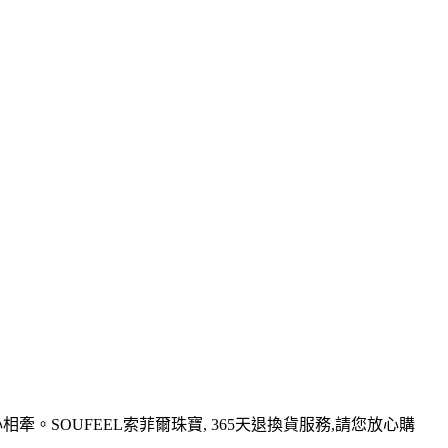
。SOUFEEL索菲爾珠寶, 365天退換貨服務,請您放心購