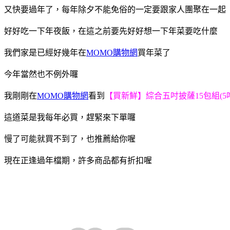
又快要過年了，每年除夕不能免俗的一定要跟家人團聚在一起
好好吃一下年夜飯，在這之前要先好好想一下年菜要吃什麼
我們家是已經好幾年在
MOMO購物網
買年菜了
今年當然也不例外囉
我剛剛在
MOMO購物網
看到
【買新鮮】綜合五吋披薩15包組(5吋
這道菜是我每年必買，趕緊來下單囉
慢了可能就買不到了，也推薦給你喔
現在正逢過年檔期，許多商品都有折扣喔