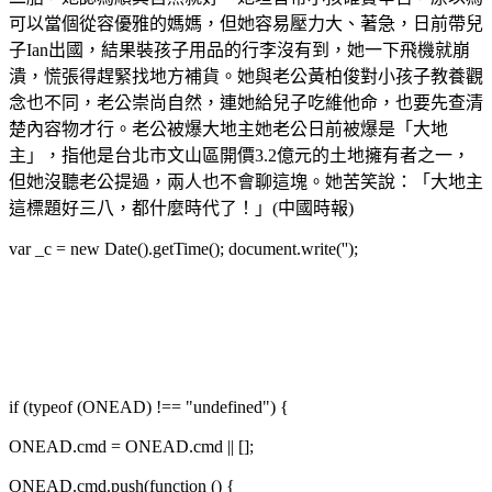
可以當個從容優雅的媽媽，但她容易壓力大、著急，日前帶兒
子Ian出國，結果裝孩子用品的行李沒有到，她一下飛機就崩
潰，慌張得趕緊找地方補貨。她與老公黃柏俊對小孩子教養觀
念也不同，老公崇尚自然，連她給兒子吃維他命，也要先查清
楚內容物才行。老公被爆大地主她老公日前被爆是「大地
主」，指他是台北市文山區開價3.2億元的土地擁有者之一，
但她沒聽老公提過，兩人也不會聊這塊。她苦笑說：「大地主
這標題好三八，都什麼時代了！」(中國時報)
var _c = new Date().getTime(); document.write('');
if (typeof (ONEAD) !== "undefined") {
ONEAD.cmd = ONEAD.cmd || [];
ONEAD.cmd.push(function () {