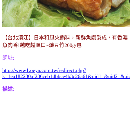
【台北濱江】日本和風火鍋料，新鮮魚漿製成，有香濃
魚肉香!越吃越順口~燒豆竹200g/包
網址:
http://www1.oeya.com.tw/redirect.php?
k=1ea182230af236ceb1dbbce4b3c26a61&uid1=&uid2=&u
描述
: