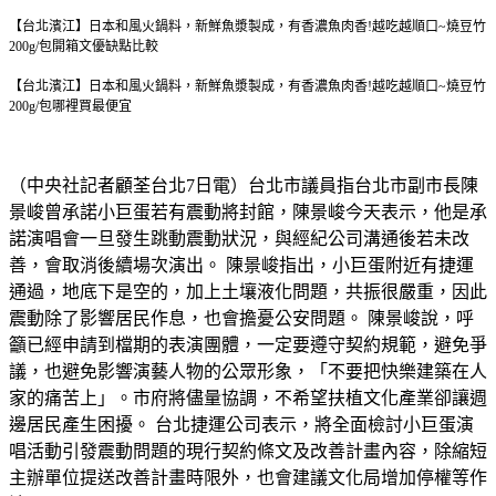
【台北濱江】日本和風火鍋料，新鮮魚漿製成，有香濃魚肉香!越吃越順口~燒豆竹
200g/包
開箱文優缺點比較
【台北濱江】日本和風火鍋料，新鮮魚漿製成，有香濃魚肉香!越吃越順口~燒豆竹
200g/包
哪裡買最便宜
（中央社記者顧荃台北7日電）台北市議員指台北市副市長陳
景峻曾承諾小巨蛋若有震動將封館，陳景峻今天表示，他是承
諾演唱會一旦發生跳動震動狀況，與經紀公司溝通後若未改
善，會取消後續場次演出。 陳景峻指出，小巨蛋附近有捷運
通過，地底下是空的，加上土壤液化問題，共振很嚴重，因此
震動除了影響居民作息，也會擔憂公安問題。 陳景峻說，呼
籲已經申請到檔期的表演團體，一定要遵守契約規範，避免爭
議，也避免影響演藝人物的公眾形象，「不要把快樂建築在人
家的痛苦上」。市府將儘量協調，不希望扶植文化產業卻讓週
邊居民產生困擾。 台北捷運公司表示，將全面檢討小巨蛋演
唱活動引發震動問題的現行契約條文及改善計畫內容，除縮短
主辦單位提送改善計畫時限外，也會建議文化局增加停權等作