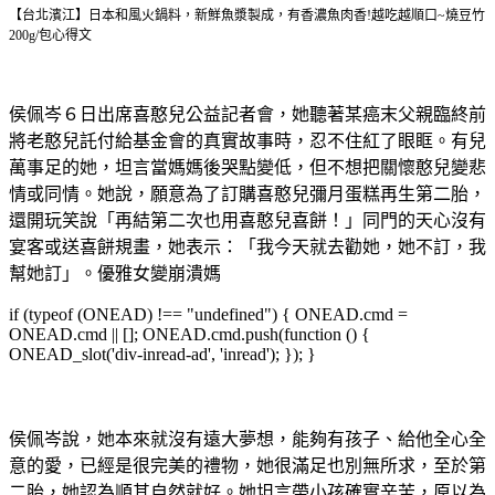
【台北濱江】日本和風火鍋料，新鮮魚漿製成，有香濃魚肉香!越吃越順口~燒豆竹
200g/包
心得文
侯佩岑６日出席喜憨兒公益記者會，她聽著某癌末父親臨終前
將老憨兒託付給基金會的真實故事時，忍不住紅了眼眶。有兒
萬事足的她，坦言當媽媽後哭點變低，但不想把關懷憨兒變悲
情或同情。她說，願意為了訂購喜憨兒彌月蛋糕再生第二胎，
還開玩笑說「再結第二次也用喜憨兒喜餅！」同門的天心沒有
宴客或送喜餅規畫，她表示：「我今天就去勸她，她不訂，我
幫她訂」。優雅女變崩潰媽
if (typeof (ONEAD) !== "undefined") { ONEAD.cmd =
ONEAD.cmd || []; ONEAD.cmd.push(function () {
ONEAD_slot('div-inread-ad', 'inread'); }); }
侯佩岑說，她本來就沒有遠大夢想，能夠有孩子、給他全心全
意的愛，已經是很完美的禮物，她很滿足也別無所求，至於第
二胎，她認為順其自然就好。她坦言帶小孩確實辛苦，原以為