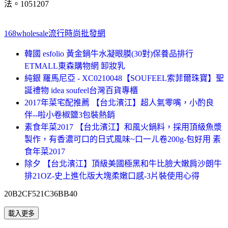
法。1051207
168wholesale流行時尚批發網
韓國 esfolio 黃金鍋牛水凝眼膜(30對)保養品排行
ETMALL東森購物網 卸妝乳
純銀 羅馬尼亞 - XC0210048【SOUFEEL索菲爾珠寶】聖
誕禮物 idea soufeel台灣百貨專櫃
2017年菜宅配推薦 【台北濱江】超人氣零嘴，小酌良
伴--啦小卷椒鹽3包裝熱銷
素食年菜2017 【台北濱江】和風火鍋料，採用頂級魚漿
製作，有香濃可口的日式風味~口一ㄦ卷200g-包好用 素
食年菜2017
除夕 【台北濱江】頂級美國極黑和牛比臉大嫩肩沙朗牛
排21OZ-史上進化版大塊柔嫩口感-3片裝使用心得
20B2CF521C36BB40
載入更多