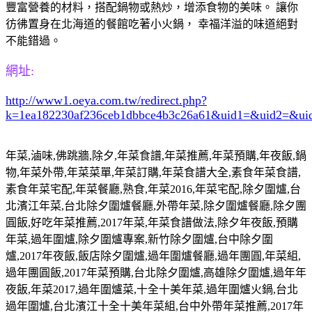
豐富營養的材料，搭配鍋物或熱炒，增添食物的美味。 讓你
彷彿置身在北海道的餐館吃著小火鍋， 幸福洋溢的味道絕對
不能錯過。
網址:
http://www1.oeya.com.tw/redirect.php?
k=1ea182230af236ceb1dbbce4b3c26a61&uid1=&uid2=&u
年菜
,
滷味
,
佛跳牆
,
除夕
,
年菜食譜
,
年菜推薦
,
年菜預購
,
年夜飯
,
鍋
物
,
年菜外帶
,
年菜菜單
,
年菜訂購
,
年菜食譜大全
,
素食年菜食譜
,
素食年菜宅配
,
年菜餐廳
,
熟食
,
年菜
2016,
年菜宅配
,
除夕圍爐
,
台
北濱江年菜
,
台北除夕圍爐餐廳
,
外帶年菜
,
除夕圍爐餐廳
,
除夕團
圓飯
,
好吃年菜推薦
,2017
年菜
,
年菜食譜做法
,
除夕年夜飯
,
預購
年菜
,
過年圍爐
,
除夕圍爐專案
,
新竹除夕圍爐
,
台中除夕圍
爐
,2017
年夜飯
,
飯店除夕圍爐
,
過年圍爐餐廳
,
過年團圓
,
年菜組
,
過年團圓飯
,2017
年菜預購
,
台北除夕圍爐
,
高雄除夕圍爐
,
過年年
夜飯
,
年菜
2017,
過年圍爐菜
,
十全十美年菜
,
過年圍爐火鍋
,
台北
過年圍爐
,
台北濱江十全十美年菜組
,
台中外帶年菜推薦
,2017
年