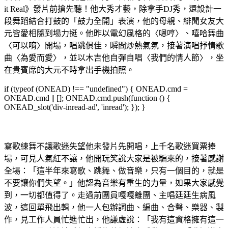
it Real》發片前搶先聽！他大秀才藝，除拿手DJ秀，還設計一
段舞蹈結合打鼓的「鼓力全開」表演，他的母親、緋聞女友大
元皆愛相隨到場力挺。他昨以電幻風格的〈嗯哼〉、嘻哈舞曲
〈可以唷〉開場，唱跳俱佳，瞬間炒熱氣氛，接著演唱抒情歌
曲〈為愛而愛〉，並以木吉他自彈自唱〈我們的情人節〉，坐
在貴賓席的大元不時拿出手機拍照。
if (typeof (ONEAD) !== "undefined") { ONEAD.cmd =
ONEAD.cmd || []; ONEAD.cmd.push(function () {
ONEAD_slot('div-inread-ad', 'inread'); }); }
寫歌練舞不讓歌迷失望他未發片先開唱，上千名歌迷買票捧
場，可見人氣紅不讓，他開玩笑說大家是被騙來的，接著感謝
全場：「這半年來寫歌、跳舞、做音樂，只有一個目的，就是
不要讓你們失望。」他認為音樂有重生的力量，如果大家感覺
到，一切都值得了。走過前團員嘎嘎離團、主唱廷廷生病風
波，這回單飛出輯，他一人包辦詞曲、編曲、合聲、樂器、製
作，見工作人員忙進忙出，他謙虛說：「我有這資格擁有這一