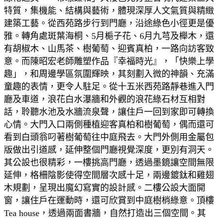
特質，集機能、結構與藝術，體現深厚人文氣質與精緻
建築工藝。從西苑路步行到門廳，沿途綠色小徑更是優
雅。轉角處斑葉海桐、5月梔子花、6月九芎及櫸木，還
有胡椒木、山馬茶、樹葡萄、迎賓真柏，一路向訪客致
意。而陳昭宏老師雕塑作品『幸福時光』，「快樂上學
趣」，和周邊學區氛圍輝映，其刻劃入微的神韻、充滿
童趣的表情，更令人駐足。從十五米西苑路靜巷進入門
廳及車道，浪花白水瀑牆和外觀的浪花綠石材互相對
話，聆聽水池及水牆流泉聲，讓住戶一回到家即可轉換
心情。大門入口兩側種植迎客真柏和樹葡萄，偶而還可
看到白頭翁叼著樹葡萄往中庭飛去。大門外側用金屬包
版做出引道感，延伸整個門廳視覺深度，更別有洞天。
其公設也很精彩，一樓挑高門廳，透過墨鏡讓空間無限
延伸，格柵陰影使得空間層次感十足，兩邊鍍鈦和雞翅
木規劃，呈現出魔幻寫實的設計感。二樓公設大面開
窗，讓住戶在運動時，還可欣賞到中庭樹梢綠意。頂樓
Tea house，透過兩面書牆，自然打造出三個空間。其