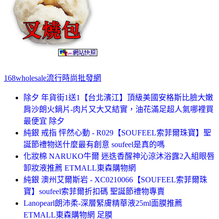
168wholesale流行時尚批發網
除夕 年貨街1送1【台北濱江】頂級美國安格斯比臉大嫩
肩沙朗火鍋片-肉片又大又結實，油花滿足超人氣哪裡買
最便宜 除夕
純銀 戒指 怦然心動 - R029【SOUFEEL索菲爾珠寶】聖
誕節禮物送什麼最有創意 soufeel是真的嗎
化妝棉 NARUKO牛爾 迷迭香醒神沁涼沐浴露2入組眼唇
卸妝液推薦 ETMALL東森購物網
純銀 澳州艾爾斯岩 - XC0210066【SOUFEEL索菲爾珠
寶】soufeel索菲爾折扣碼 聖誕節禮物專賣
Lanopearl朗沛柔-深層緊膚精華液25ml面膜推薦
ETMALL東森購物網 足膜