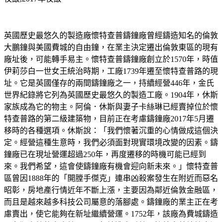
英國歷史最悠久的製造廠懷特查普鑄鐘廠曾經鑄造知名的倫敦
大鵬鐘與美國費城的自由鐘，在業主決定遷出倫敦東區的現有
廠址後，可能轉手易主。懷特查普鑄鐘廠創立於1570年，時值
伊莉莎白一世女王統治時期，工廠1739年遷至懷特查普路的現
址。它是英國僅存的兩間鑄鐘廠之一，持續經營446年，金氏
世界紀錄將它列為英國歷史最悠久的製造工廠。1904年，休斯
家族成為它的物主。阿倫．休斯與妻子卡絲琳已經賣掉位於懷
特查普路的第二級建築物，目前正在考慮鑄鐘廠2017年5月遷
移時的各種選項。休斯說：「我們懷著沉重的心情做成這個決
定。經營這種生意時，我們必須面對現實環境改變的因素。鑄
鐘廠已在現址營運超過250年，再度遷移的時機可能已經到
來。我們希望，這會使鑄鐘廠有機會迎向新未來。」懷特查普
區曾因1888年的「開膛手傑克」連串凶殺案發生在附近而惡名
昭彰，房地產行情近年不斷上漲，主要因為鄰近倫敦金融區，
而且是越來越多科技公司屬意的落腳處。鑄鐘廠的業主正在考
慮賣出，使它能夠在新址繼續營運。1752年，該廠為費城鑄造