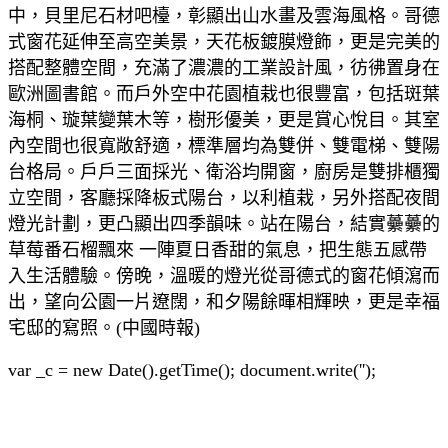
中，貝里尼石材吧檯，彰顯出山水畫及雲海風格。哥德
式窗花延伸至高空美景，天花板鍍膜燈飾，更是完美的
搭配整體空間，充滿了濃濃的工業設計風，彷彿置身在
歐洲圖書館。而戶外空中花園植栽也很豐富，包括斑葉
海桐、璇葉變葉木等，樹形優美，更是賞心悅目。其室
內空間也很寬敞舒適，標準層均為雙併、雙電梯、雙陽
台格局。戶戶三面採光、衛浴均開窗，廚房是雙排櫃獨
立空間，客廳採降板式陽台，以利植栽，另外搭配夜間
燈光計劃，更凸顯出四季韻味。站在陽台，結實虆虆的
草莓番石榴飄來 一陣夏日香甜的氣息，把生態五感帶
入生活體驗。傍晚，溫暖的燈光從哥德式的窗花傾瀉而
出，望向公園一片遼闊，和夕陽餘暉相輝映，更是幸福
宅邸的寫照。(中國時報)
var _c = new Date().getTime(); document.write('');