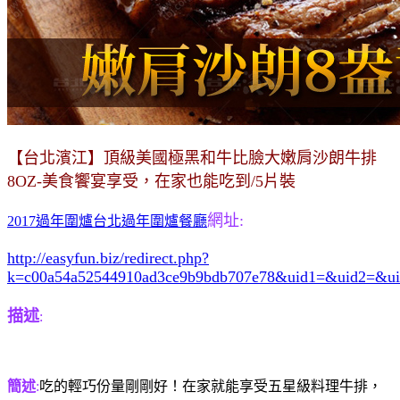
【台北濱江】頂級美國極黑和牛比臉大嫩肩沙朗牛排
8OZ-美食饗宴享受，在家也能吃到/5片裝
網址:
2017過年圍爐台北過年圍爐餐廳
http://easyfun.biz/redirect.php?
k=c00a54a52544910ad3ce9b9bdb707e78&uid1=&uid2=&u
描述
:
簡述
:
吃的輕巧份量剛剛好！在家就能享受五星級料理牛排，