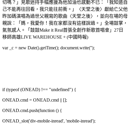
切嗎？」見歌迷持手幅應援為他加油也感動不已：「我知道自
己不能再往回看，我只能往前衝。」〈天堂之後〉獻給亡父他
昨加碼演唱為過世父親寫的歌曲〈天堂之後〉，並向在場的母
親說：「媽，我愛你！我在家都沒有這樣說過。」全場鼓掌，
氣氛感人。「鼓鼓Make it Real首張全創作新歌首唱會」27日
移師高雄LIVE WAREHOUSE。(中國時報)
var _c = new Date().getTime(); document.write('');
if (typeof (ONEAD) !== "undefined") {
ONEAD.cmd = ONEAD.cmd || [];
ONEAD.cmd.push(function () {
ONEAD_slot('div-mobile-inread', 'mobile-inread');