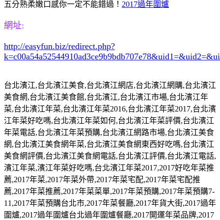
五分熟柔嫩口感你一定不能錯過！
2017過年圍爐
網址:
http://easyfun.biz/redirect.php?
k=c00a54a52544910ad3ce9b9bdb707e78&uid1=&uid2=&u
台北濱江
,
台北濱江美食
,
台北濱江網店
,
台北濱江網購
,
台北濱江
美食網
,
台北濱江美食館
,
台北濱江
,
台北濱江市場
,
台北濱江年
菜
,
台北濱江年菜
,
台北濱江年菜
2016,
台北濱江年菜
2017,
台北濱
江年菜好吃嗎
,
台北濱江年菜如何
,
台北濱江年菜評價
,
台北濱江
年菜電話
,
台北濱江年菜預購
,
台北濱江網路市場
,
台北濱江美食
網
,
台北濱江美食網年菜
,
台北濱江美食網東西好吃嗎
,
台北濱江
美食網評價
,
台北濱江美食網電話
,
台北濱江評價
,
台北濱江電話
,
濱江年菜
,
濱江年菜好吃嗎
,
台北濱江年菜
2017,2017
好吃年菜推
薦
,2017
年菜
,2017
年菜外帶
,2017
年菜宅配
,2017
年菜宅配推
薦
,2017
年菜推薦
,2017
年菜菜單
,2017
年菜預購
,2017
年菜預購
7-
11,2017
年菜預購台北市
,2017
年菜餐廳
,2017
年貨大街
,2017
過年
圍爐
,2017
過年圍爐台北過年圍爐餐廳
,2017
開運年菜品牌
,2017