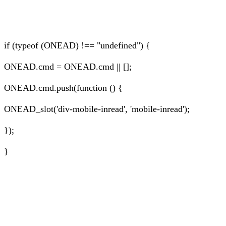
if (typeof (ONEAD) !== "undefined") {
ONEAD.cmd = ONEAD.cmd || [];
ONEAD.cmd.push(function () {
ONEAD_slot('div-mobile-inread', 'mobile-inread');
});
}