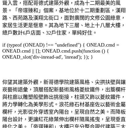
聳入雲，搭配哥德式建築外觀，成為十二期最美的風
景。「帝璟臻和」個案，基地位於十二期重劃區，漢翔
路、西苑路及漢翔北街口，面對廣闊的文修公園綠意，
家居生活更是愜意。其為地下三層、地上十八層大樓，
總戶數計6戶店面、32戶住家，單純好住。
if (typeof (ONEAD) !== "undefined") { ONEAD.cmd =
ONEAD.cmd || []; ONEAD.cmd.push(function () {
ONEAD_slot('div-inread-ad', 'inread'); }); }
仰望其建築外觀，新哥德學院建築風格、尖拱扶壁與鑲
崁藝術語彙，頂層搭配新藝術風格菱紋鐵件，出簷欄杆
與柱廊以雕塑般壁飾出挑銜接，柱頭又飾以菱紋鐵件，
將力學轉化為美學形式。浪花綠石材基座佐以藝術金屬
欄杆，光影從外穿透室內陽台，呈現自然之美。而降板
陽台設計，更讓紅花綠葉伸出欄杆隨風搖曳，呈現垂直
綠化之美。「帝璟臻和」大樓已充分整合現代建築三大