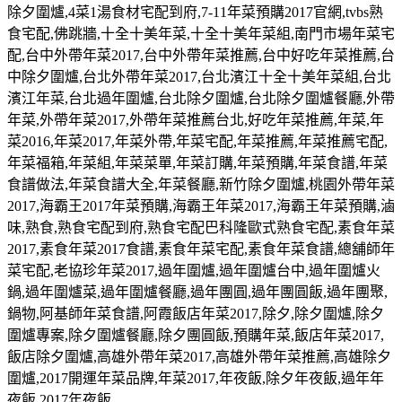
除夕圍爐
,4
菜
1
湯食材宅配到府
,7-11
年菜預購
2017
官網
,tvbs
熟
食宅配
,
佛跳牆
,
十全十美年菜
,
十全十美年菜組
,
南門市場年菜宅
配
,
台中外帶年菜
2017,
台中外帶年菜推薦
,
台中好吃年菜推薦
,
台
中除夕圍爐
,
台北外帶年菜
2017,
台北濱江十全十美年菜組
,
台北
濱江年菜
,
台北過年圍爐
,
台北除夕圍爐
,
台北除夕圍爐餐廳
,
外帶
年菜
,
外帶年菜
2017,
外帶年菜推薦台北
,
好吃年菜推薦
,
年菜
,
年
菜
2016,
年菜
2017,
年菜外帶
,
年菜宅配
,
年菜推薦
,
年菜推薦宅配
,
年菜福箱
,
年菜組
,
年菜菜單
,
年菜訂購
,
年菜預購
,
年菜食譜
,
年菜
食譜做法
,
年菜食譜大全
,
年菜餐廳
,
新竹除夕圍爐
,
桃園外帶年菜
2017,
海霸王
2017
年菜預購
,
海霸王年菜
2017,
海霸王年菜預購
,
滷
味
,
熟食
,
熟食宅配到府
,
熟食宅配巴科隆歐式熟食宅配
,
素食年菜
2017,
素食年菜
2017
食譜
,
素食年菜宅配
,
素食年菜食譜
,
總舖師年
菜宅配
,
老協珍年菜
2017,
過年圍爐
,
過年圍爐台中
,
過年圍爐火
鍋
,
過年圍爐菜
,
過年圍爐餐廳
,
過年團圓
,
過年團圓飯
,
過年團聚
,
鍋物
,
阿基師年菜食譜
,
阿霞飯店年菜
2017,
除夕
,
除夕圍爐
,
除夕
圍爐專案
,
除夕圍爐餐廳
,
除夕團圓飯
,
預購年菜
,
飯店年菜
2017,
飯店除夕圍爐
,
高雄外帶年菜
2017,
高雄外帶年菜推薦
,
高雄除夕
圍爐
,2017
開運年菜品牌
,
年菜
2017,
年夜飯
,
除夕年夜飯
,
過年年
夜飯
,2017
年夜飯