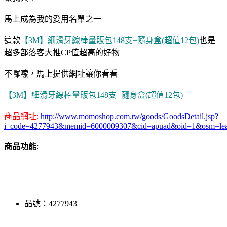
馬上成為我的愛用名單之一
這款
【3M】細滑牙線棒量販包148支+隨身盒(超值12包)
也是
超多部落客大推CP值超高的好物
不囉嗦，馬上提供網址讓你看看
【3M】細滑牙線棒量販包148支+隨身盒(超值12包)
商品網址:
http://www.momoshop.com.tw/goods/GoodsDetail.jsp?
i_code=4277943&memid=6000009307&cid=apuad&oid=1&osm=le
商品功能
:
品號：4277943