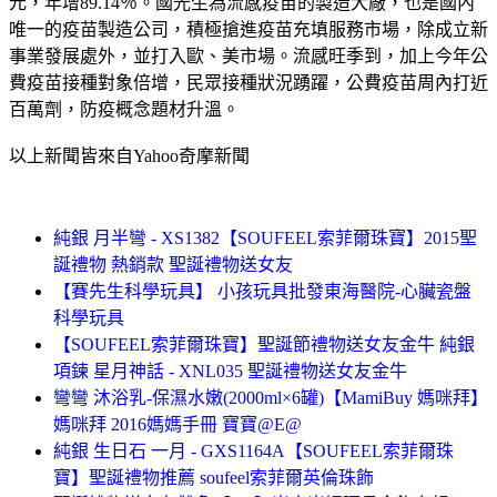
元，年增89.14％。國光生為流感疫苗的製造大廠，也是國內
唯一的疫苗製造公司，積極搶進疫苗充填服務市場，除成立新
事業發展處外，並打入歐、美市場。流感旺季到，加上今年公
費疫苗接種對象倍增，民眾接種狀況踴躍，公費疫苗周內打近
百萬劑，防疫概念題材升溫。
以上新聞皆來自Yahoo奇摩新聞
純銀 月半彎 - XS1382【SOUFEEL索菲爾珠寶】2015聖
誕禮物 熱銷款 聖誕禮物送女友
【賽先生科學玩具】 小孩玩具批發東海醫院-心臟瓷盤
科學玩具
【SOUFEEL索菲爾珠寶】聖誕節禮物送女友金牛 純銀
項鍊 星月神話 - XNL035 聖誕禮物送女友金牛
彎彎 沐浴乳-保濕水嫩(2000ml×6罐)【MamiBuy 媽咪拜】
媽咪拜 2016媽媽手冊 寶寶@E@
純銀 生日石 一月 - GXS1164A【SOUFEEL索菲爾珠
寶】聖誕禮物推薦 soufeel索菲爾英倫珠飾