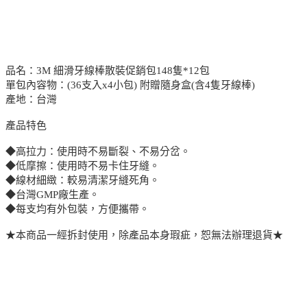
品名：3M 細滑牙線棒散裝促銷包148隻*12包
單包內容物：(36支入x4小包) 附贈隨身盒(含4隻牙線棒)
產地：台灣
產品特色
◆高拉力：使用時不易斷裂、不易分岔。
◆低摩擦：使用時不易卡住牙縫。
◆線材細緻：較易清潔牙縫死角。
◆台灣GMP廠生產。
◆每支均有外包裝，方便攜帶。
★本商品一經拆封使用，除產品本身瑕疵，恕無法辦理退貨★