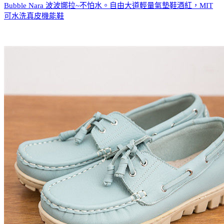
Bubble Nara 波波娜拉~不怕水。自由大道輕量氣墊鞋酒紅，MIT
可水洗真皮機能鞋