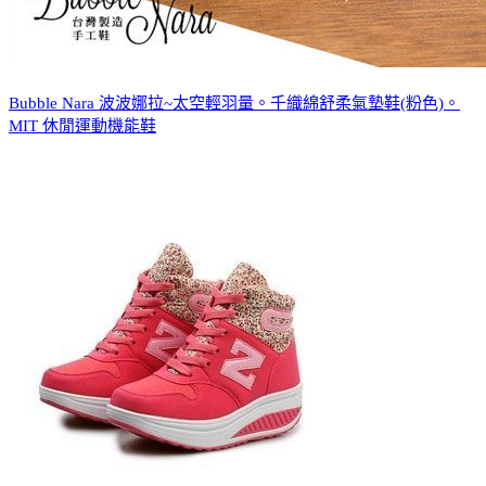
Bubble Nara 波波娜拉~太空輕羽量。千織綿舒柔氣墊鞋(粉色)。
MIT 休閒運動機能鞋