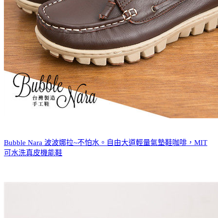
Bubble Nara 波波娜拉~不怕水。自由大道輕量氣墊鞋咖啡，MIT
可水洗真皮機能鞋