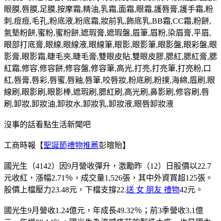
眼膜,唇膜,足膜,按摩霜,精油,乳霜,面霜,眼霜,護唇膏,護手霜,粉
刺,痘痘,毛孔,粉底液,粉底霜,妝前乳,飾底乳,BB霜,CC霜,粉餅,
氣墊粉餅,蜜粉,蜜粉餅,遮瑕膏,遮瑕盤,眉筆,眉粉,染眉膏,平眉,
眼部打底膏,眼線,眼線液,眼線筆,眼影,眼影筆,眼影盤,眼彩盤,眼
影膏,眼影霜,睫毛夾,睫毛膏,雙眼皮貼,雙眼皮膠,腮紅,腮紅膏,腮
紅霜,修容,修容餅,修容盤,修容筆,高光,打亮,打亮筆,打亮粉,口
紅,唇膏,唇彩,唇蜜,唇釉,唇筆,咬唇妝,粉底刷,粉撲,海綿,眉刷,眼
線刷,眼影刷,眼影棒,遮瑕刷,腮紅刷,高光刷,鼻影刷,修容刷,唇
刷,卸妝,卸妝油,卸妝水,卸妝乳,卸妝液,眼唇卸妝液
沒事的話看點生活新聞吧
工商時報【
聖誕節禮物推薦
彭暄貽】
國光生（4142）因9月營收彈升，激勵昨（12）日股價以22.7
元收紅，漲幅2.71％，成交量1,526張，其中外資買超125張。
股價上檔壓力23.48元，下檔支撐22.
送 女 朋友 禮物
42元。
國光生9月營收1.24億元，年成長49.32％；前3季營收3.1億