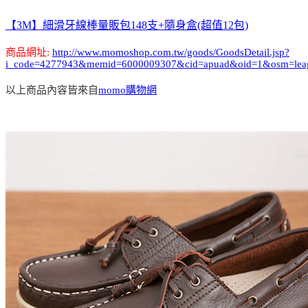
【3M】細滑牙線棒量販包148支+隨身盒(超值12包)
商品網址:
http://www.momoshop.com.tw/goods/GoodsDetail.jsp?
i_code=4277943&memid=6000009307&cid=apuad&oid=1&osm=lea
以上商品內容皆來自
momo購物網