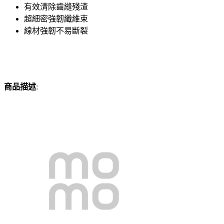
有效清除齒縫殘渣
超細密強韌纖維束
線材強韌不易斷裂
商品描述
: