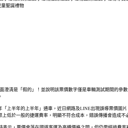
兒童聖誕禮物
3)出面澄清是「假的」！並說明該票價數字僅是車輛測試期間的
。
年「上半年的上半年」通車，近日網路及LINE出現誤導票價圖
際上低於一般的捷運費率，明顯不符合成本，錯誤傳播會造成不
訪時表示，票價會落在國道客運及高鐵價格之間，但仍需經過費率