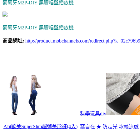
葡萄牙M2P-DIY 黑膠唱盤播放機
葡萄牙M2P-DIY 黑膠唱盤播放機
商品網址:
http://product.mobchannels.com/redirect.php?k=02c
科學玩具diy
Afit歐美SuperSlim超彈美形褲(4入)
窩自在 ★ 防走光 冰絲涼感 無