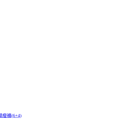
瘦褲(6+4)