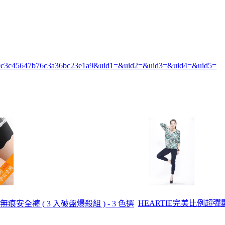
796b9c3c45647b76c3a36bc23e1a9&uid1=&uid2=&uid3=&uid4=&uid5=
HEARTIE完美比例超彈顯
痕安全褲 ( 3 入破盤爆殺組 ) - 3 色選