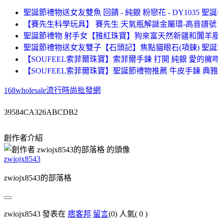
聖誕節禮物送女友雙魚 回饋 - 純銀 粉戀花 - DY1035 
【賽先生科學玩具】 賽先生 天氣瓶解謎金屬環-高音譜號
聖誕節禮物 射手女【雅紅珠寶】狗來富天然新疆和闐羊脂
聖誕節禮物送女友雙子【石頭記】焦點貓眼石(項鍊) 聖
【SOUFEEL索菲爾珠寶】索菲爾手鍊 打開 純銀 愛的擁吻 - XS13
【SOUFEEL索菲爾珠寶】聖誕節禮物推薦 牛皮手鍊 典雅紅 - W
168wholesale流行時尚批發網
39584CA326ABCDB2
創作者介紹
zwiojx8543
zwiojx8543的部落格
zwiojx8543 發表在
痞客邦
留言
(0)
人氣(
0
)