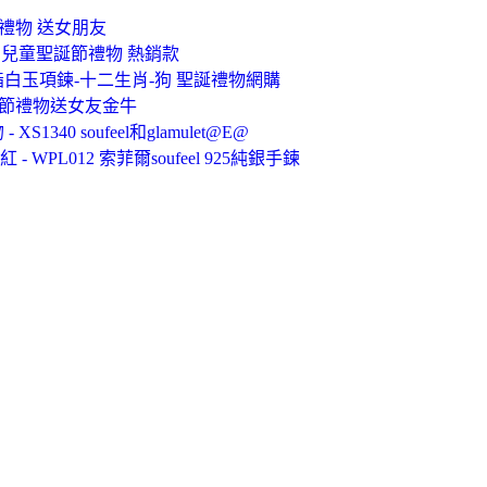
聖誕禮物 送女朋友
 兒童聖誕節禮物 熱銷款
白玉項鍊-十二生肖-狗 聖誕禮物網購
誕節禮物送女友金牛
40 soufeel和glamulet@E@
PL012 索菲爾soufeel 925純銀手鍊