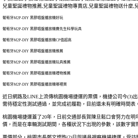
兒童聖誕禮物推薦
,
兒童聖誕禮物專賣店
,
兒童聖誕禮物送什麼
,
葡萄牙M2P-DIY 黑膠唱盤播放機好玩
葡萄牙M2P-DIY 黑膠唱盤播放機賽先生科學玩具
葡萄牙M2P-DIY 黑膠唱盤播放機CP值超高
葡萄牙M2P-DIY 黑膠唱盤播放機推薦
葡萄牙M2P-DIY 黑膠唱盤播放機玩具推薦
葡萄牙M2P-DIY 黑膠唱盤播放機禮物推薦
葡萄牙M2P-DIY 黑膠唱盤播放機哪裡買
近日網路及LINE上流傳桃園機場捷運的票價，機捷公司今(
需待穩定性測試通過，並完成初履勘，目前還未有明確時間表
桃園機場捷運蓋了20年，日前交通部長賀陳旦鬆口會努力在明
價，而是在車輛測試期間，各種狀況下出現的參數，該數字實
票價部分，桃園市長鄭文燦昨(2)日與議員視察機場捷運，受