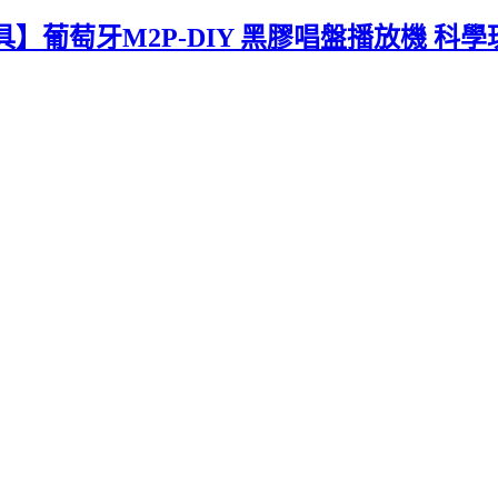
葡萄牙M2P-DIY 黑膠唱盤播放機 科學玩