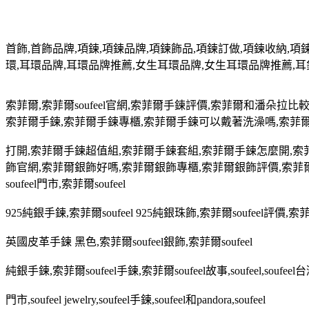
首飾
,
首飾品牌
,
項鍊
,
項鍊品牌
,
項鍊飾品
,
項鍊訂做
,
項鍊收納
,
項
環
,
耳環品牌
,
耳環品牌推薦
,
女生耳環品牌
,
女生耳環品牌推薦
,
耳
索菲爾
,
索菲爾
soufeel
官網
,
索菲爾手鍊評價
,
索菲爾和潘朵拉比
索菲爾手鍊
,
索菲爾手鍊專櫃
,
索菲爾手鍊可以戴著洗澡嗎
,
索菲
打開
,
索菲爾手鍊超值組
,
索菲爾手鍊套組
,
索菲爾手鍊怎麼開
,
索
飾官網
,
索菲爾銀飾好嗎
,
索菲爾銀飾專櫃
,
索菲爾銀飾評價
,
索菲
soufeel
門市
,
索菲爾
soufeel
925
純銀手鍊
,
索菲爾
soufeel 925
純銀珠飾
,
索菲爾
soufeel
評價
,
索
英國皮革手鍊 黑色
,
索菲爾
soufeel
銀飾
,
索菲爾
soufeel
純銀手鍊
,
索菲爾
soufeel
手鍊
,
索菲爾
soufeel
故事
,soufeel,soufeel
台
門市
,soufeel jewelry,soufeel
手鍊
,soufeel
和
pandora,soufeel