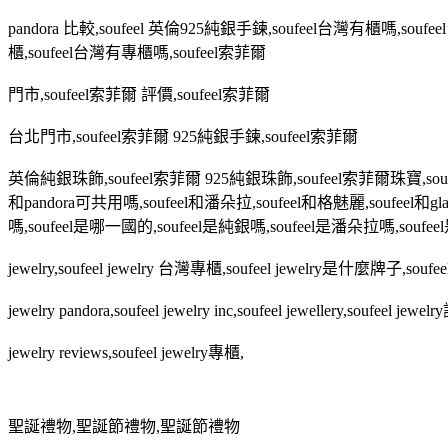
pandora
比較
,soufeel
英倫
925
純銀手鍊
,soufeel
台灣有櫃嗎
,soufeel
櫃
,soufeel
台灣有專櫃嗎
,soufeel
索菲爾
門市
,soufeel
索菲爾 評價
,soufeel
索菲爾
台北門市
,soufeel
索菲爾
925
純銀手鍊
,soufeel
索菲爾
英倫純銀珠飾
,soufeel
索菲爾
925
純銀珠飾
,soufeel
索菲爾珠寶
,sou
和
pandora
可共用嗎
,soufeel
和潘朵拉
,soufeel
和格魅麗
,soufeel
和
gl
嗎
,soufeel
是哪一國的
,soufeel
是純銀嗎
,soufeel
是潘朵拉嗎
,soufeel
jewelry,soufeel jewelry
台灣專櫃
,soufeel jewelry
是什麼牌子
,soufee
jewelry pandora,soufeel jewelry inc,soufeel jewellery,soufeel jewelry
jewelry reviews,soufeel jewelry
專櫃
,
聖誕禮物
,
聖誕節禮物
,
聖誕節禮物