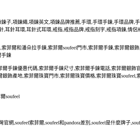
鍊鍊子
,
項鍊繩
,
項鍊英文
,
項鍊品牌推薦
,
手環
,
手環手鍊
,
手環品牌
,
手
針
,
耳針耳環
,
耳針式耳環
,
戒指
,
戒指品牌
,
戒指刻字
,
戒指項鍊
,
情侶
較
,
索菲爾和潘朵拉手鍊
,
索菲爾
soufeel
門市
,
索菲爾手鍊
,
索菲爾銀飾
爾手鍊
菲爾手鍊優惠代碼
,
索菲爾手鍊尺寸
,
索菲爾手鍊電話
,
索菲爾銀飾
爾銀飾產地
,
索菲爾珠寶門市
,
索菲爾珠寶價格
,
索菲爾珠寶
soufeel,
菲爾
soufeel
灣官網
,soufeel
索菲爾
,soufeel
和
pandora
差別
,soufeel
是什麼牌子
,sou