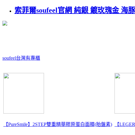
索菲爾soufeel官網 純銀 鍍玫瑰金 海
soufeel台灣有專櫃
【PureSmile】2STEP雙重精華膠原蛋白面膜(胎盤素)
【LEG