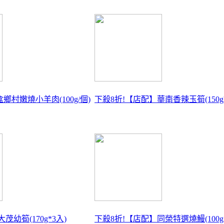
鄉村嫩燒小羊肉(100g/個)
下殺8折!
【店配】華南香辣玉筍(150g
茂幼筍(170g*3入)
下殺8折!
【店配】同榮特選燒鰻(100g*