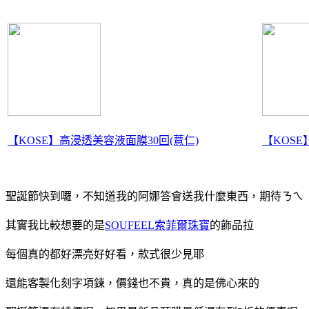
【KOSE】高浸透美容液面膜30回(薏仁)
【KOSE
聖誕節快到囉，不知道我的阿娜答會送我什麼東西，期待ㄋㄟ
其實我比較想要的是
SOUFEEL索菲爾珠寶
的飾品拉
每個真的都好漂亮好好看，款式很少見耶
還能客製化刻字項鍊，價錢也不貴，真的是佛心來的