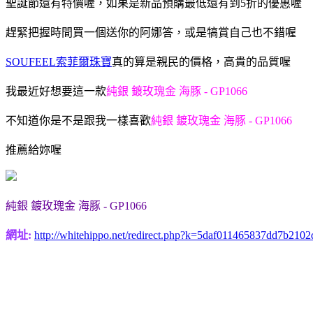
聖誕節還有特價喔，如果是新品預購最低還有到5折的優惠喔
趕緊把握時間買一個送你的阿娜答，或是犒賞自己也不錯喔
SOUFEEL索菲爾珠寶
真的算是親民的價格，高貴的品質喔
我最近好想要這一款
純銀 鍍玫瑰金 海豚 - GP1066
不知道你是不是跟我一樣喜歡
純銀 鍍玫瑰金 海豚 - GP1066
推薦給妳喔
純銀 鍍玫瑰金 海豚 - GP1066
網址:
http://whitehippo.net/redirect.php?k=5daf011465837dd7b