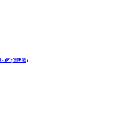
30回(傳明酸)