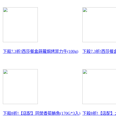
下殺7.3折!
西莎餐盒蒔蘿焗烤菲力牛(100g)
下殺7.3折!
西莎餐盒
下殺8折!
【店配】同榮香筍鮪魚(170G*3入)
下殺8折!
【店配】大