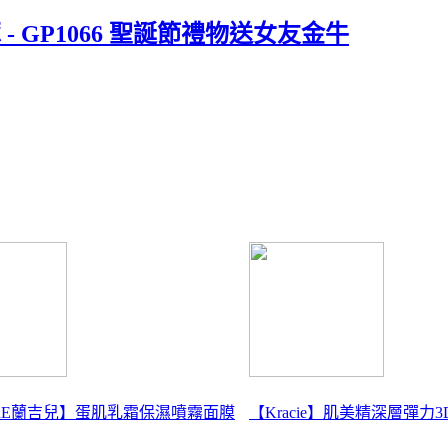
豚 - GP1066 聖誕節禮物送女友金牛
ERE蘭吉兒】蛋肌乳霜保濕噴霧面膜
【Kracie】肌美精深層彈力