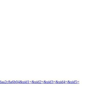
2102daa2c8a6b04&uid1=&uid2=&uid3=&uid4=&uid5=