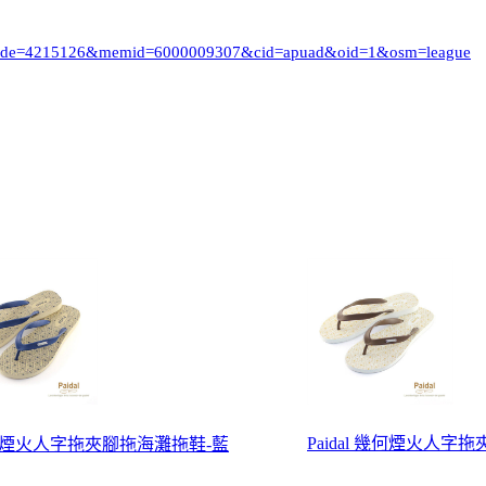
i_code=4215126&memid=6000009307&cid=apuad&oid=1&osm=league
Paidal 幾何煙火人字
 幾何煙火人字拖夾腳拖海灘拖鞋-藍