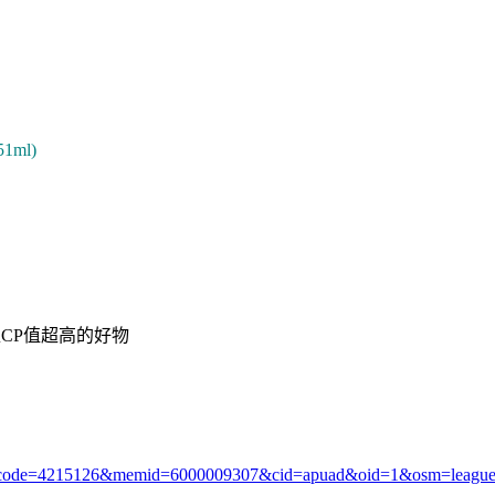
ml)
CP值超高的好物
?i_code=4215126&memid=6000009307&cid=apuad&oid=1&osm=leagu