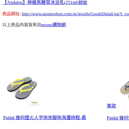
【Andalou】檸檬馬鞭草沐浴乳(251ml)
卸妝
商品網址:
http://www.momoshop.com.tw/goods/GoodsDetail.jsp?
以上商品內容皆來自
momo購物網
美妝
Paidal 幾何煙火人字拖夾腳拖海灘拖鞋-黃
Paidal