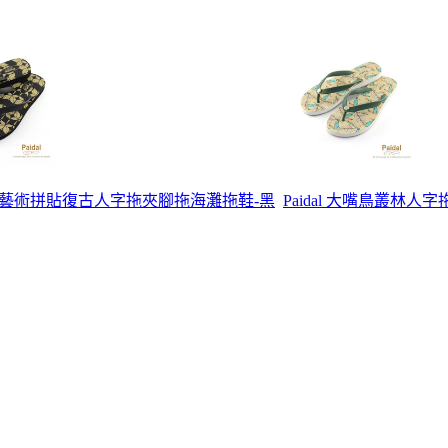
l 唐卡藝術拼貼復古人字拖夾腳拖海灘拖鞋-黑
Paidal 大嘴鳥叢林