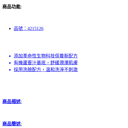
商品功能
:
品號：4215126
添加革命性生物科技保養新配方
有機蘆薈汁基底，舒緩潤澤肌膚
採用洗臉配方，溫和洗淨不刺激
商品描述
:
商品簡述
: