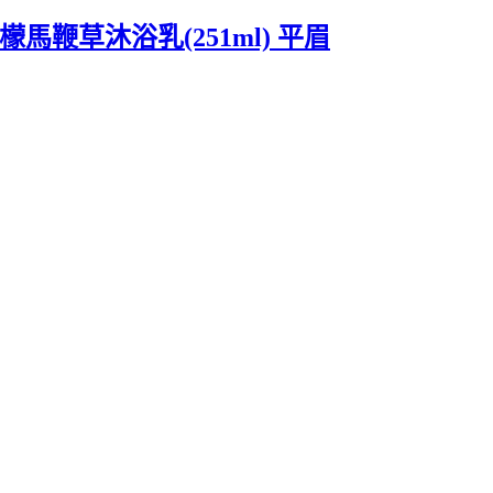
檬馬鞭草沐浴乳(251ml) 平眉