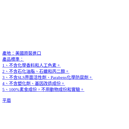
產地：美國原裝進口
產品標準：
1、不含化學香料和人工色素。
2、不含石化油脂、石蠟和丙二醇。
3、不含SLS界面活性劑、Parabens化學防腐劑。
4、不含塑化劑、基因改造成份。
5、100%素食成份，不用動物成份和實驗。
平眉